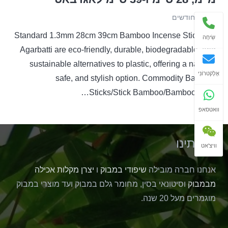
לפני 6 חודשים
Standard 1.3mm 28cm 39cm Bamboo Incense Sticks for
שִׂיחָה
Agarbatti are eco-friendly, durable, biodegradable, and
sustainable alternatives to plastic, offering a natural,
אֶלֶקטרוֹנִי
safe, and stylish option. Commodity Bamboo
Sticks/Stick Bamboo/Bamboo Stick…
וואטסאפ
אודותינו
וויצ'אט
אנחנו חברה מובילה
שיפודי במבוק
ו
יצרן מקלות אכילה
מבמבוק
וסיטונאי בסין, מחומר גלם במבוק ועד מוצרי במבוק
מוגמרים מעל 20 שנה.