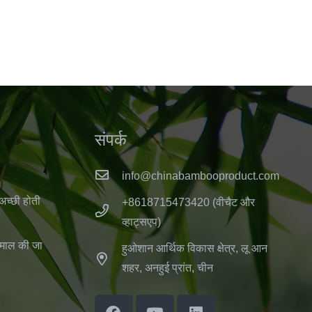
संपर्क
info@chinabambooproduct.com
 अच्छी होती
+8618715473420 (वीचैट और
व्हाट्सएप)
तेमाल की जा
हुओशान आर्थिक विकास क्षेत्र, लू आन
शहर, अनहुई प्रांत, चीन