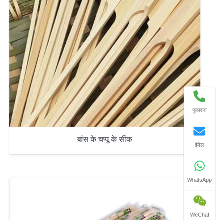
पुकारना
बांस के चप्पू के सींक
ईमेल
WhatsApp
WeChat