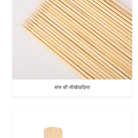
बांस की सीखें/छड़ियां