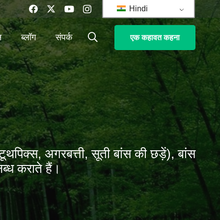
Hindi
न
ब्लॉग
संपर्क
एक कहावत कहना
टूथपिक्स, अगरबत्ती, सूती बांस की छड़ें), बांस
ब्ध कराते हैं।