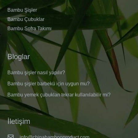
Bambu Şişler
Bambu Çubuklar
Bambu Sofra Takımı
Bloglar
Bambu şişler nasıl yapılır?
Bambu şişler barbekü için uygun mu?
Bambu yemek çubukları tekrar kullanılabilir mi?
İletişim
info@chinabambooproduct.com