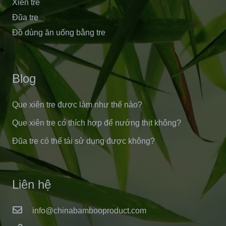
Xiên tre
Đũa tre
Đồ dùng ăn uống bằng tre
Blog
Que xiên tre được làm như thế nào?
Que xiên tre có thích hợp để nướng thịt không?
Đũa tre có thể tái sử dụng được không?
Liên hệ
info@chinabambooproduct.com