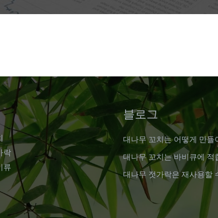
블로그
치
대나무 꼬치는 어떻게 만들
가락
대나무 꼬치는 바비큐에 적
기류
대나무 젓가락은 재사용할 