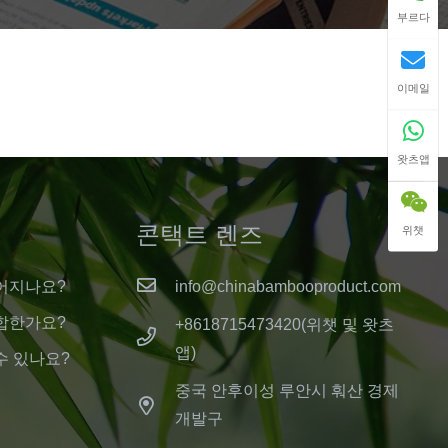
부르다
이메일
왓츠앱
콘택트 렌즈
위챗
어지나요?
info@chinabambooproduct.com
합한가요?
+8618715473420(위챗 및 왓츠
앱)
수 있나요?
중국 안후이성 루안시 훠산 경제
개발구