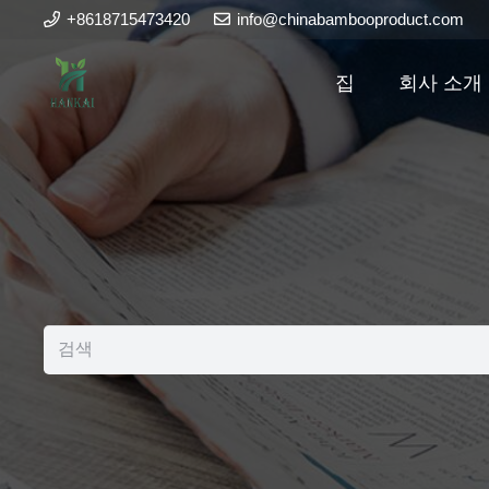
+8618715473420
info@chinabambooproduct.com
집
회사 소개