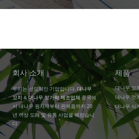
회사 소개
제품
대나무 꼬
우리는 선도적인 기업입니다.
대나무
대나무 젓
꼬치
&
대나무 젓가락 제조업체
중국에
서 대나무 원자재부터 완제품까지 20
대나무 식
년 이상 도매 및 유통 사업을 해왔습니
다.