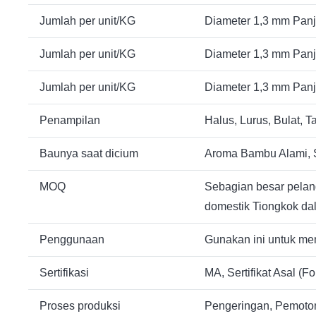
Jumlah per unit/KG
Diameter 1,3 mm Panja
Jumlah per unit/KG
Diameter 1,3 mm Panja
Jumlah per unit/KG
Diameter 1,3 mm Panja
Penampilan
Halus, Lurus, Bulat, T
Baunya saat dicium
Aroma Bambu Alami, 
MOQ
Sebagian besar pelang
domestik Tiongkok dal
Penggunaan
Gunakan ini untuk mem
Sertifikasi
MA, Sertifikat Asal (Fo
Proses produksi
Pengeringan, Pemoton