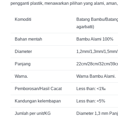
pengganti plastik, menawarkan pilihan yang alami, aman,
Komoditi
Batang Bambu/Batang 
agarbatti)
Bahan mentah
Bambu Alami 100%
Diameter
1,2mm/1,3mm/1,5mm/
Panjang
22cm/28cm/32cm/39cm
Warna.
Warna Bambu Alami.
Pemborosan/Hasil Cacat
Less than: <1‰
Kandungan kelembapan
Less than: <5%
Jumlah per unit/KG
Diameter 1,3 mm Panja