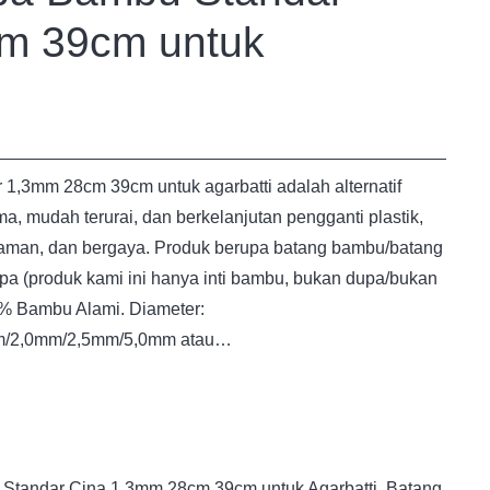
m 39cm untuk
1,3mm 28cm 39cm untuk agarbatti adalah alternatif
a, mudah terurai, dan berkelanjutan pengganti plastik,
 aman, dan bergaya. Produk berupa batang bambu/batang
a (produk kami ini hanya inti bambu, bukan dupa/bukan
0% Bambu Alami. Diameter:
m/2,0mm/2,5mm/5,0mm atau…
Standar Cina 1,3mm 28cm 39cm untuk Agarbatti
,
Batang