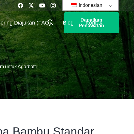
Indonesian
Dapatkan
ering Diajukan (FAQ)
Blog
Kontak
Penawaran
 untuk Agarbatti
pa Bambu Standar