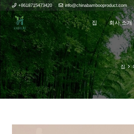
+8618715473420
info@chinabambooproduct.com
집
회사 소개
집