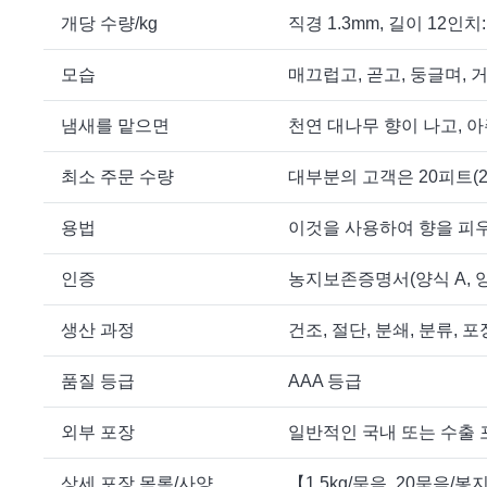
개당 수량/kg
직경 1.3mm, 길이 12인치: 
모습
매끄럽고, 곧고, 둥글며,
냄새를 맡으면
천연 대나무 향이 나고, 
최소 주문 수량
대부분의 고객은 20피트(
용법
이것을 사용하여 향을 피우
인증
농지보존증명서(양식 A, 양
생산 과정
건조, 절단, 분쇄, 분류, 포
품질 등급
AAA 등급
외부 포장
일반적인 국내 또는 수출 
상세 포장 목록/사양
【1.5kg/묶음, 20묶음/봉