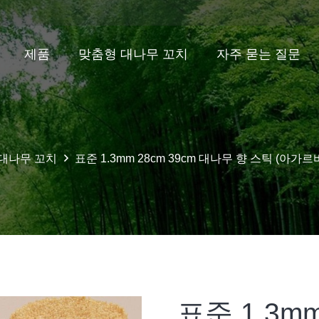
제품
맞춤형 대나무 꼬치
자주 묻는 질문
대나무 꼬치
표준 1.3mm 28cm 39cm 대나무 향 스틱 (아가
집
대나무 꼬치
표준 1.3m