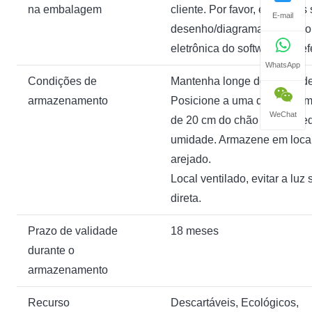
na embalagem
cliente. Por favor, envie-nos
E-mail
desenho/diagrama; a versão
eletrônica do software é prefe
WhatsApp
Condições de
Mantenha longe de fontes de
armazenamento
Posicione a uma distância 
WeChat
de 20 cm do chão e da pared
umidade. Armazene em local
arejado.
Local ventilado, evitar a luz 
direta.
Prazo de validade
18 meses
durante o
armazenamento
Recurso
Descartáveis, Ecológicos,